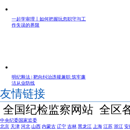
一起学审理丨如何把握玩忽职守与工
作失误的界限
明纪释法 | 靶向纠治违规兼职 筑牢廉
洁从业防线
友情链接
全国纪检监察网站
全区
中央纪委国家监委
北京
天津
河北
山西
内蒙古
辽宁
吉林
黑龙江
上海
江苏
浙江
安