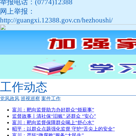
举报电话：(0774)12388
网上举报：
http://guangxi.12388.gov.cn/hezhoushi/
工作动态
党风政风
巡视巡察
案件工作
富川：靶向监督助力办好群众“烦薪事”
监督故事丨清社保“旧账” 还群众 “安心”
富川：靶向监督保障群众喝上“舒心水”
昭平：以群众点题强化监督 守护“舌尖上的安全”
富川：严惩“微腐败”服务“大民生”